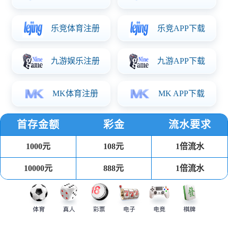
关于我们
米兰游戏 是面向全球体育爱好者的综合服务平台，致力于打造一
个集数据服务、赛事直播与移动体验于一体的专业生态系统。团
队成员拥有丰富的行业背景，平台以稳定性与高可用性著称，持
续为用户提供高质量内容与技术保障。